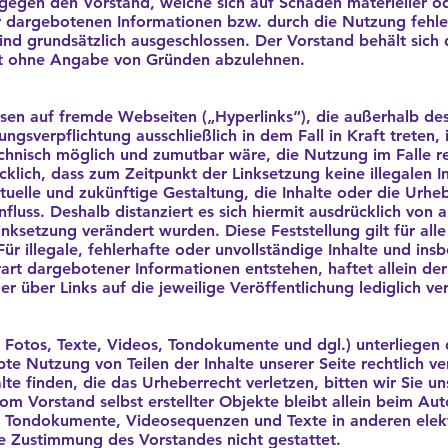
egen den Vorstand, welche sich auf Schäden materieller ode
 dargebotenen Informationen bzw. durch die Nutzung fehler
ind grundsätzlich ausgeschlossen. Der Vorstand behält sich 
 Art ohne Angabe von Gründen abzulehnen.
isen auf fremde Webseiten („Hyperlinks“), die außerhalb d
ngsverpflichtung ausschließlich in dem Fall in Kraft treten
echnisch möglich und zumutbar wäre, die Nutzung im Falle re
cklich, dass zum Zeitpunkt der Linksetzung keine illegalen I
tuelle und zukünftige Gestaltung, die Inhalte oder die Urhe
nfluss. Deshalb distanziert es sich hiermit ausdrücklich von al
inksetzung verändert wurden. Diese Feststellung gilt für all
ür illegale, fehlerhafte oder unvollständige Inhalte und ins
rt dargebotener Informationen entstehen, haftet allein der
r über Links auf die jeweilige Veröffentlichung lediglich ve
r, Fotos, Texte, Videos, Tondokumente und dgl.) unterliegen
e Nutzung von Teilen der Inhalte unserer Seite rechtlich ve
lte finden, die das Urheberrecht verletzen, bitten wir Sie un
om Vorstand selbst erstellter Objekte bleibt allein beim Aut
, Tondokumente, Videosequenzen und Texte in anderen elek
he Zustimmung des Vorstandes nicht gestattet.