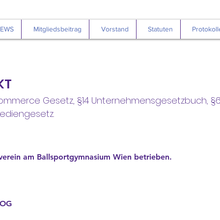
EWS
Mitgliedsbeitrag
Vorstand
Statuten
Protokoll
KT
 E-Commerce Gesetz, §14 Unternehmensgesetzbuch,
Mediengesetz.
nverein am Ballsportgymnasium
Wien
betrieben.
OG